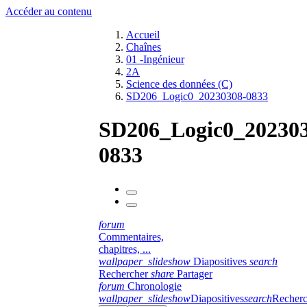
Accéder au contenu
Accueil
Chaînes
01 -Ingénieur
2A
Science des données (C)
SD206_Logic0_20230308-0833
SD206_Logic0_202303
0833
forum
Commentaires,
chapitres, ...
wallpaper_slideshow
Diapositives
search
Rechercher
share
Partager
forum
Chronologie
wallpaper_slideshow
Diapositives
search
Recherc