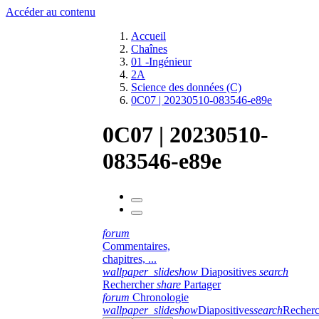
Accéder au contenu
Accueil
Chaînes
01 -Ingénieur
2A
Science des données (C)
0C07 | 20230510-083546-e89e
0C07 | 20230510-
083546-e89e
forum
Commentaires,
chapitres, ...
wallpaper_slideshow
Diapositives
search
Rechercher
share
Partager
forum
Chronologie
wallpaper_slideshow
Diapositives
search
Recherc